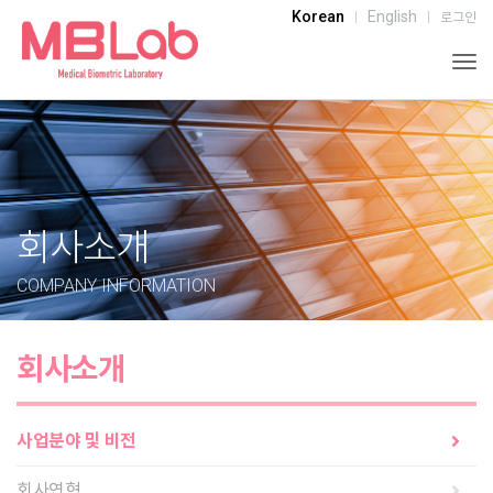
Korean
English
로그인
Togg
회사소개
COMPANY INFORMATION
회사소개
사업분야 및 비전
회사연혁